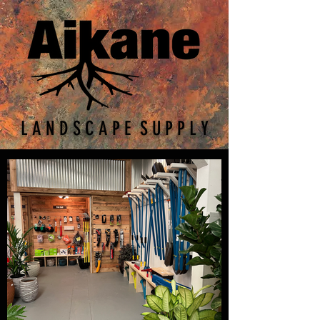
L A N D S C A P E S U P P L Y